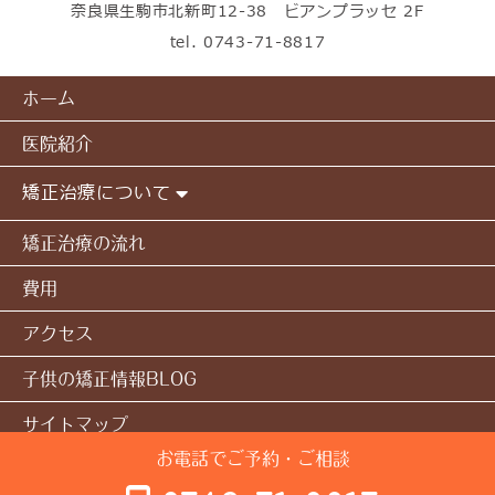
奈良県生駒市北新町12-38 ビアンプラッセ 2F
tel.
0743-71-8817
ホーム
医院紹介
矯正治療について
矯正治療の流れ
費用
アクセス
子供の矯正情報BLOG
サイトマップ
お電話でご予約・ご相談
© 本多矯正歯科