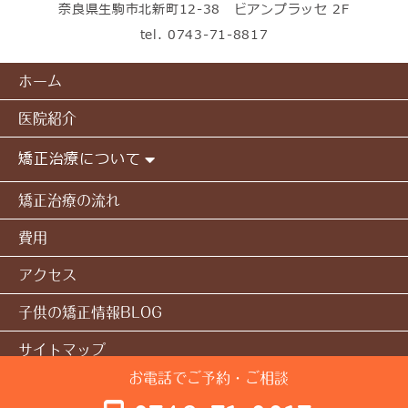
奈良県生駒市北新町12-38 ビアンプラッセ 2F
tel.
0743-71-8817
ホーム
医院紹介
矯正治療について
矯正治療の流れ
費用
アクセス
子供の矯正情報BLOG
サイトマップ
お電話でご予約・ご相談
© 本多矯正歯科