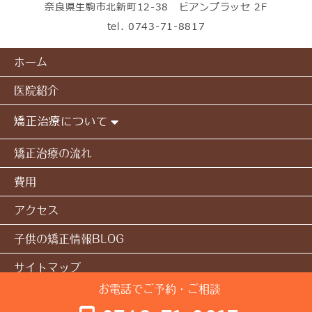
奈良県生駒市北新町12-38 ビアンプラッセ 2F
tel.
0743-71-8817
ホーム
医院紹介
矯正治療について
矯正治療の流れ
費用
アクセス
子供の矯正情報BLOG
サイトマップ
お電話でご予約・ご相談
© 本多矯正歯科