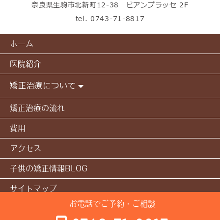
奈良県生駒市北新町12-38 ビアンプラッセ 2F
tel.
0743-71-8817
ホーム
医院紹介
矯正治療について
矯正治療の流れ
費用
アクセス
子供の矯正情報BLOG
サイトマップ
お電話でご予約・ご相談
© 本多矯正歯科