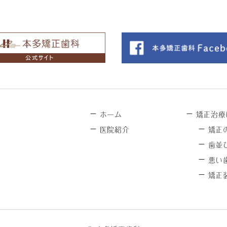
－
－
ホーム
矯正治療
－
－
医院紹介
矯正
－
歯並
－
悪い
－
矯正