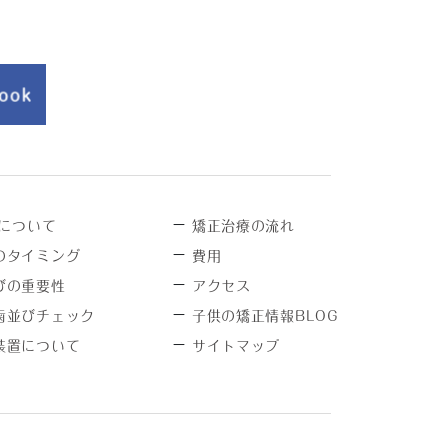
－
について
矯正治療の流れ
－
のタイミング
費用
－
びの重要性
アクセス
－
歯並びチェック
子供の矯正情報BLOG
－
装置について
サイトマップ