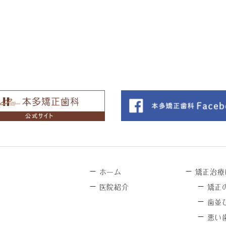
－
－
ホーム
矯正治療
－
－
医院紹介
矯正
－
歯並
－
悪い