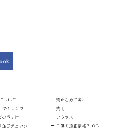
－
について
矯正治療の流れ
－
のタイミング
費用
－
びの重要性
アクセス
－
歯並びチェック
子供の矯正情報BLOG