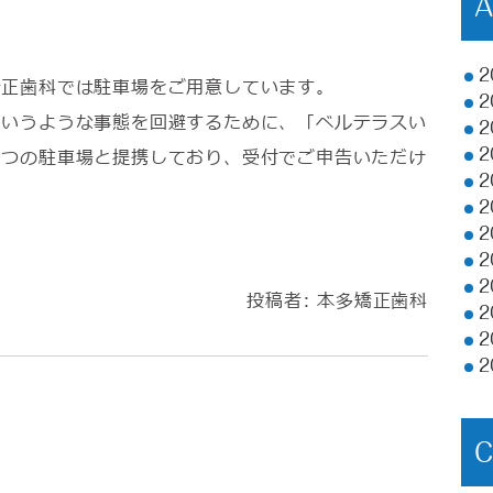
2
矯正歯科では駐車場をご用意しています。
2
というような事態を回避するために、「ベルテラスい
2
二つの駐車場と提携しており、受付でご申告いただけ
2
2
。
2
2
2
2
投稿者:
本多矯正歯科
2
2
2