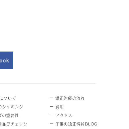
－
について
矯正治療の流れ
－
のタイミング
費用
－
びの重要性
アクセス
－
歯並びチェック
子供の矯正情報BLOG