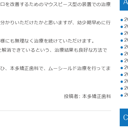
け口を改善するためのマウスピース型の装置での治療
2
お分かりいただけたかと思いますが、幼少期早めに行
2
2
子様にも無理なく治療を続けていただけます。
2
2
を解消できているという、治療結果も良好な方法で
2
2
ぜひ、本多矯正歯科で、ムーシールド治療を行ってま
2
2
2
2
2
投稿者:
本多矯正歯科