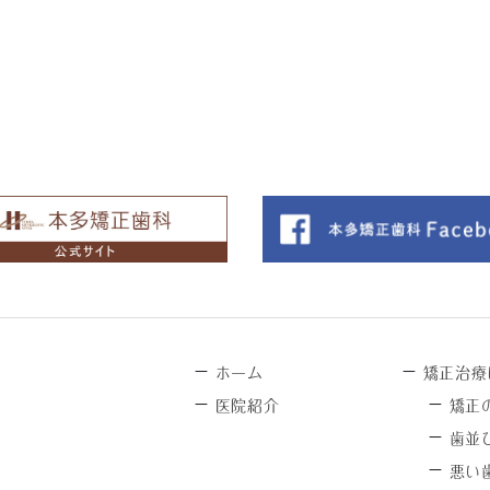
－
－
ホーム
矯正治療
－
－
医院紹介
矯正
－
歯並
－
悪い